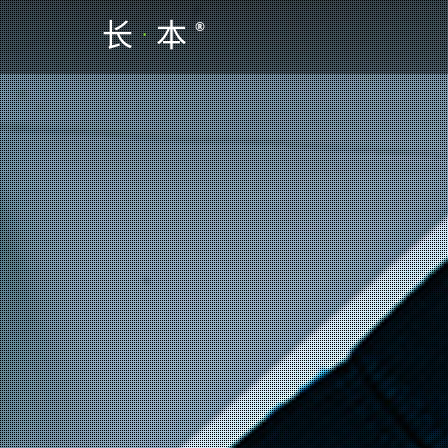
长
·
本
®